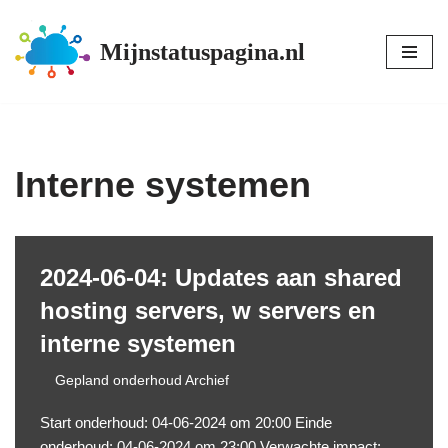
Mijnstatuspagina.nl
Ga
naar
de
inhoud
Interne systemen
2024-06-04: Updates aan shared
hosting servers, w servers en
interne systemen
Gepland onderhoud Archief
Start onderhoud: 04-06-2024 om 20:00 Einde
onderhoud: 04-06-2024 om 23:00 Verwachte impact: