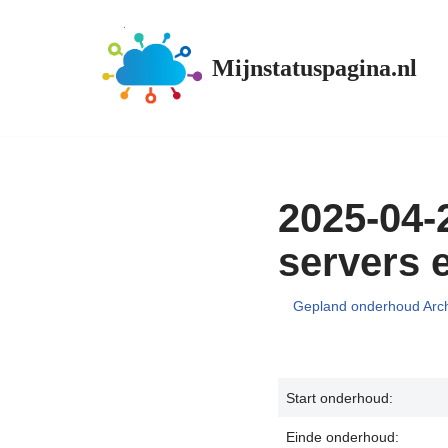
Ga
Mijnstatuspagina.nl
naar
de
inhoud
2025-04-
servers 
Gepland onderhoud Arch
Start onderhoud:
Einde onderhoud: